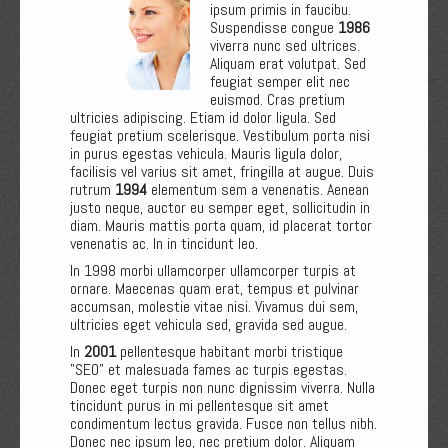
ipsum primis in faucibu.
Suspendisse congue
1986
viverra nunc sed ultrices.
Aliquam erat volutpat. Sed
feugiat semper elit nec
euismod. Cras pretium
ultricies adipiscing. Etiam id dolor ligula. Sed
feugiat pretium scelerisque. Vestibulum porta nisi
in purus egestas vehicula. Mauris ligula dolor,
facilisis vel varius sit amet, fringilla at augue. Duis
rutrum
1994
elementum sem a venenatis. Aenean
justo neque, auctor eu semper eget, sollicitudin in
diam. Mauris mattis porta quam, id placerat tortor
venenatis ac. In in tincidunt leo.
In 1998 morbi ullamcorper ullamcorper turpis at
ornare. Maecenas quam erat, tempus et pulvinar
accumsan, molestie vitae nisi. Vivamus dui sem,
ultricies eget vehicula sed, gravida sed augue.
In
2001
pellentesque habitant morbi tristique
"SEO" et malesuada fames ac turpis egestas.
Donec eget turpis non nunc dignissim viverra. Nulla
tincidunt purus in mi pellentesque sit amet
condimentum lectus gravida. Fusce non tellus nibh.
Donec nec ipsum leo, nec pretium dolor. Aliquam