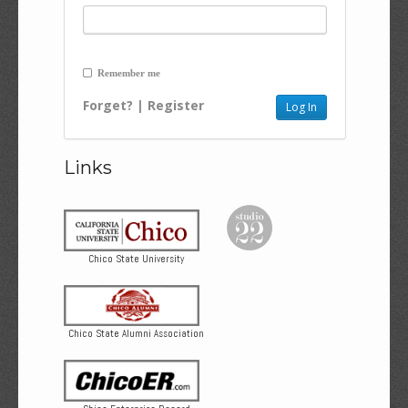
Remember me
Forget?
|
Register
Links
Chico State University
Chico State Alumni Association