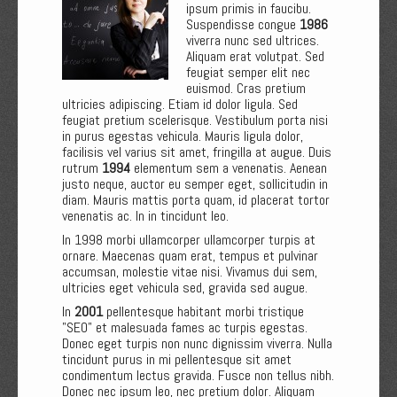
ipsum primis in faucibu.
Suspendisse congue
1986
viverra nunc sed ultrices.
Aliquam erat volutpat. Sed
feugiat semper elit nec
euismod. Cras pretium
ultricies adipiscing. Etiam id dolor ligula. Sed
feugiat pretium scelerisque. Vestibulum porta nisi
in purus egestas vehicula. Mauris ligula dolor,
facilisis vel varius sit amet, fringilla at augue. Duis
rutrum
1994
elementum sem a venenatis. Aenean
justo neque, auctor eu semper eget, sollicitudin in
diam. Mauris mattis porta quam, id placerat tortor
venenatis ac. In in tincidunt leo.
In 1998 morbi ullamcorper ullamcorper turpis at
ornare. Maecenas quam erat, tempus et pulvinar
accumsan, molestie vitae nisi. Vivamus dui sem,
ultricies eget vehicula sed, gravida sed augue.
In
2001
pellentesque habitant morbi tristique
"SEO" et malesuada fames ac turpis egestas.
Donec eget turpis non nunc dignissim viverra. Nulla
tincidunt purus in mi pellentesque sit amet
condimentum lectus gravida. Fusce non tellus nibh.
Donec nec ipsum leo, nec pretium dolor. Aliquam