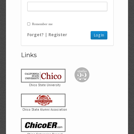
Remember me
Forget?
|
Register
Links
Chico State University
Chico State Alumni Association