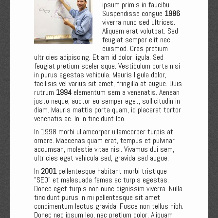
ipsum primis in faucibu.
Suspendisse congue
1986
viverra nunc sed ultrices.
Aliquam erat volutpat. Sed
feugiat semper elit nec
euismod. Cras pretium
ultricies adipiscing. Etiam id dolor ligula. Sed
feugiat pretium scelerisque. Vestibulum porta nisi
in purus egestas vehicula. Mauris ligula dolor,
facilisis vel varius sit amet, fringilla at augue. Duis
rutrum
1994
elementum sem a venenatis. Aenean
justo neque, auctor eu semper eget, sollicitudin in
diam. Mauris mattis porta quam, id placerat tortor
venenatis ac. In in tincidunt leo.
In 1998 morbi ullamcorper ullamcorper turpis at
ornare. Maecenas quam erat, tempus et pulvinar
accumsan, molestie vitae nisi. Vivamus dui sem,
ultricies eget vehicula sed, gravida sed augue.
In
2001
pellentesque habitant morbi tristique
"SEO" et malesuada fames ac turpis egestas.
Donec eget turpis non nunc dignissim viverra. Nulla
tincidunt purus in mi pellentesque sit amet
condimentum lectus gravida. Fusce non tellus nibh.
Donec nec ipsum leo, nec pretium dolor. Aliquam