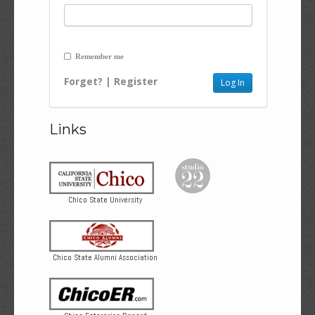
Remember me
Forget?
|
Register
Links
Chico State University
Chico State Alumni Association